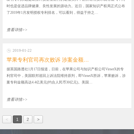
时也是促进品牌健康、良性发展的源动力。近日，国家知识产权局正式公布
了2019年1月发明授权专利排名，可以看到，得益于持之…
查看详情>>
2019-01-22
苹果专利官司再次败诉 涉案金额…
据英国路透社1月17日报道，日前，在苹果公司与知识产权公司VirnetX的专
利官司中，美国联邦巡回上诉法院维持原判，即VirnetX胜诉，苹果败诉，涉
案专利金额高达4.4亿美元(约合人民币30亿元)。美国…
查看详情>>
<
1
2
>