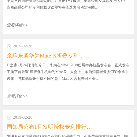
不是三言两语就能说清楚的。近日据外媒报道，苹果公司及其盟友与芯片供
应商高通公司的专利侵权诉讼即将在圣迭戈启动陪审团…
查看详情>>
2019-02-26
余承东谈华为Mate X折叠专利：…
IT之家2月24日消息 今日，华为在MWC 2019巴展举办新品发布会，正式发布
了旗下首款5G可折叠手机华为Mate X。大会上，华为消费者业务CEO余承东
透露，与其他折叠手机不同的是，Mate X 合起来时不会…
查看详情>>
2019-02-26
国知局公布1月发明授权专利排行…
发明专利永远是助推科技企业前行的硬核实力，正所谓有技术就有底气，同